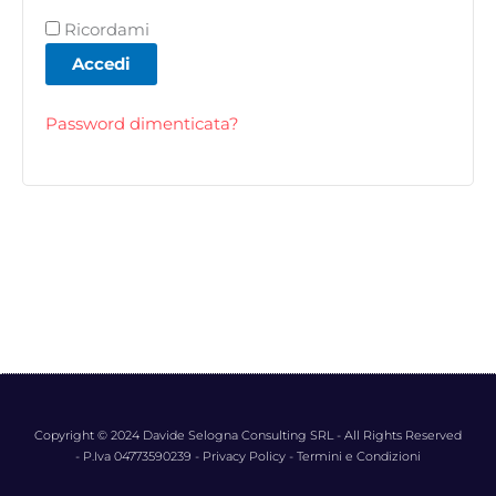
Ricordami
Accedi
Password dimenticata?
Copyright © 2024 Davide Selogna Consulting SRL - All Rights Reserved
- P.Iva 04773590239 -
Privacy Policy
-
Termini e Condizioni