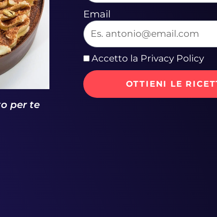
Email
Accetto la Privacy Policy
OTTIENI LE RICE
Pan di
to per te
Spagna