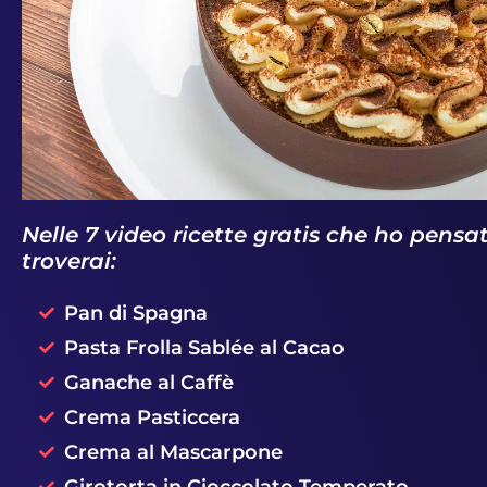
Un Tiramisù...
Nelle 7 video ricette gratis che ho pensa
in crosta
troverai:
Pan di Spagna
Pasta Frolla Sablée al Cacao
Ganache al Caffè
Crema Pasticcera
Crema al Mascarpone
Girotorta in Cioccolato Temperato