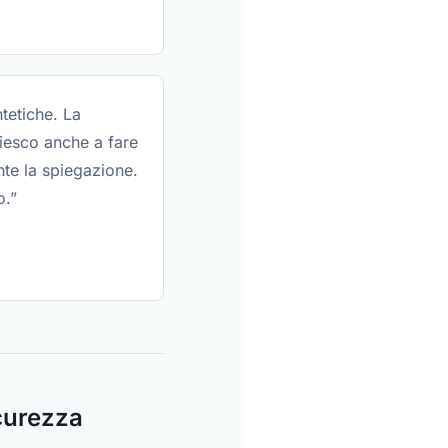
tetiche. La
riesco anche a fare
nte la spiegazione.
o.”
icurezza