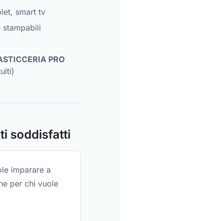
let, smart tv
e stampabili
PASTICCERIA PRO
iti)
i soddisfatti
ole imparare a
he per chi vuole