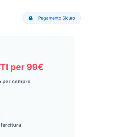
Pagamento Sicuro
I per 99€
o per sempre
i
farcitura