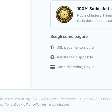
100% Soddisfatti 
Puoi richiedere il rim
dalla data di accesso 
Scegli come pagare
SSL pagamento sicuro
Assistenza disponibile
Carte di credito, PayPal
ogna Consulting SRL - All Rights Reserved - P.Iva 04773590239
cy Policy
Cookie Policy
Termini e condizioni