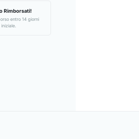
o Rimborsati!
borso entro 14 giorni
iniziale.