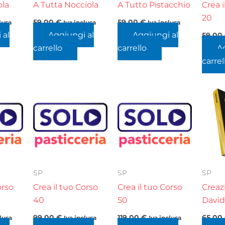
ola
A Tutta Nocciola
A Tutto Pistacchio
Crea i
20
59,00
€
59,00
€
lusa
Iva inclusa
Iva inclusa
 al
Aggiungi al
Aggiungi al
59,00
carrello
carrello
A
carrel
SP
SP
SP
orso
Crea il tuo Corso
Crea il tuo Corso
Creaz
40
50
David
99,00
€
119,00
€
65,00
clusa
Iva inclusa
Iva inclusa