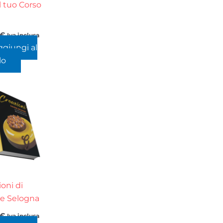
l tuo Corso
€
Iva inclusa
ggiungi al
lo
ioni di
e Selogna
€
Iva inclusa