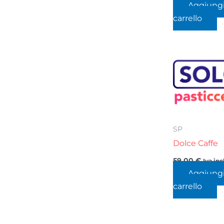
Aggiungi
carrello
SP
Dolce Caffe
59,00
€
Iva inc
Aggiungi
carrello