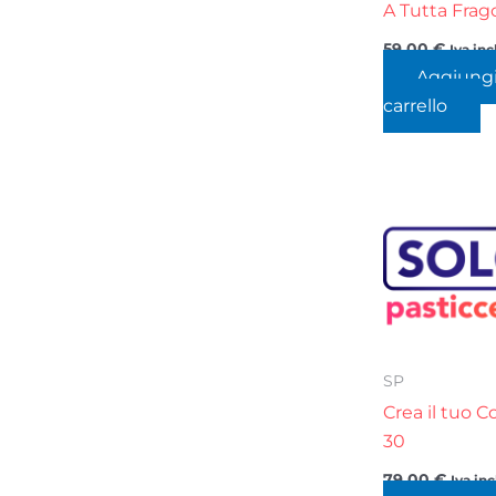
A Tutta Frag
59,00
€
Iva inc
Aggiungi
carrello
SP
Crea il tuo C
30
79,00
€
Iva in