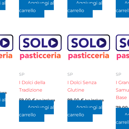
 al
Aggiungi al
Aggiungi al
A
carrello
carrello
carrel
SP
SP
SP
I Dolci della
I Dolci Senza
I Gran
Tradizione
Glutine
Samue
lusa
Base
 al
59,00
€
99,00
€
Iva inclusa
Iva inclusa
Aggiungi al
Aggiungi al
79,0
carrello
carrello
A
carrel