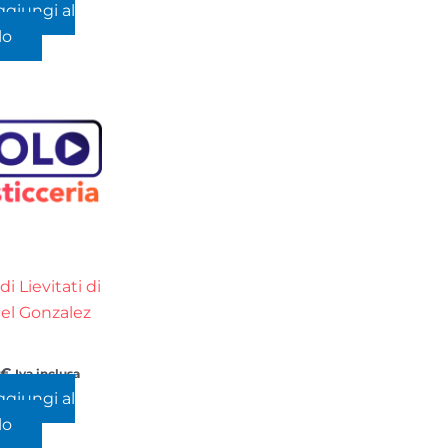
ggiungi al
lo
di Lievitati di
l Gonzalez
0
€
Iva inclusa
ggiungi al
lo