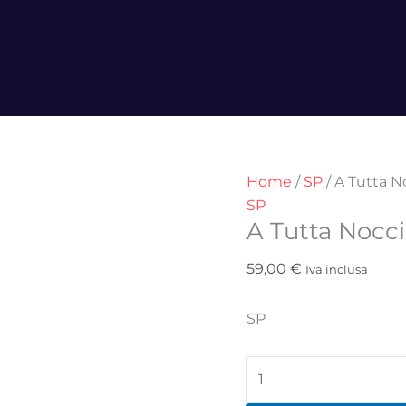
A
Tutta
Nocciola
quantità
Home
/
SP
/ A Tutta N
SP
A Tutta Nocci
59,00
€
Iva inclusa
SP