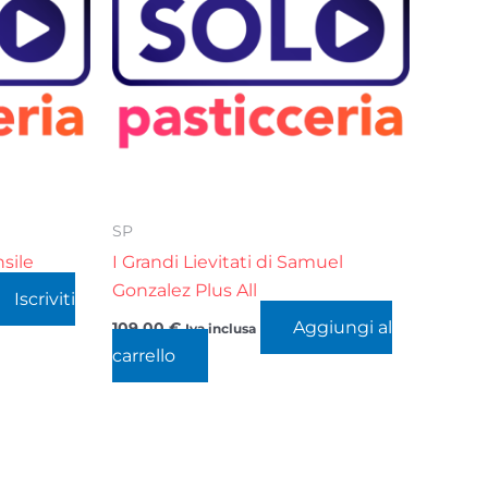
SP
sile
I Grandi Lievitati di Samuel
Gonzalez Plus All
Iscriviti
Aggiungi al
109,00
€
Iva inclusa
carrello