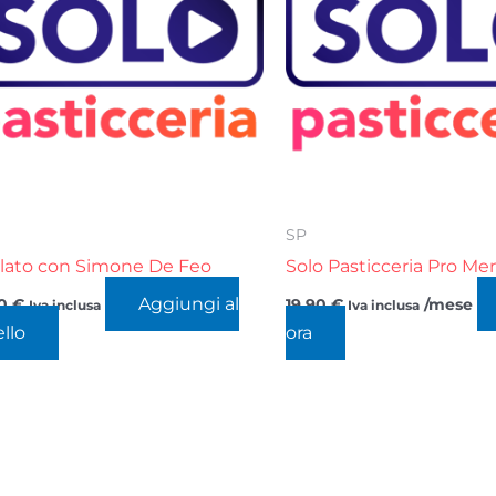
SP
elato con Simone De Feo
Solo Pasticceria Pro Men
Aggiungi al
00
€
19,90
€
/mese
Iva inclusa
Iva inclusa
ello
ora