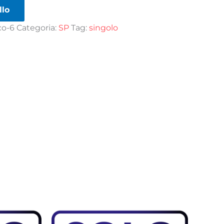
llo
co-6
Categoria:
SP
Tag:
singolo