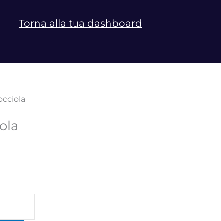
Torna alla tua dashboard
occiola
ola