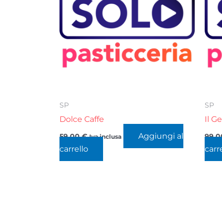
SP
SP
Dolce Caffe
Il G
Aggiungi al
59,00
€
99,
Iva inclusa
carrello
carr