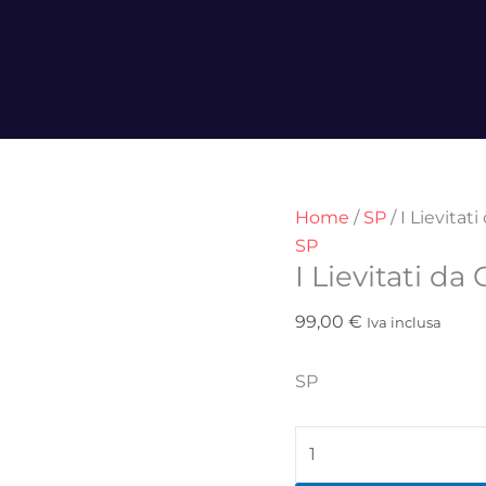
I
Lievitati
da
Colazione
quantità
Home
/
SP
/ I Lievitat
SP
I Lievitati da
99,00
€
Iva inclusa
SP