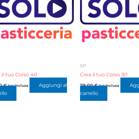
SP
 il tuo Corso 40
Crea il tuo Corso 30
Aggiungi al
Agg
00
€
79,00
€
Iva inclusa
Iva inclusa
ello
carrello