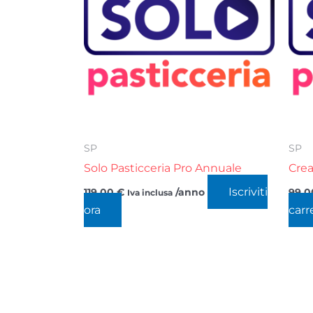
SP
SP
Solo Pasticceria Pro Annuale
Crea
Iscriviti
119,00
€
/anno
99,
Iva inclusa
ora
carr