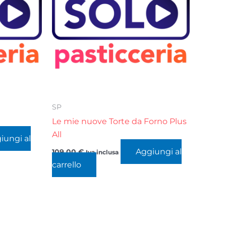
SP
Le mie nuove Torte da Forno Plus
All
iungi al
Aggiungi al
109,00
€
Iva inclusa
carrello