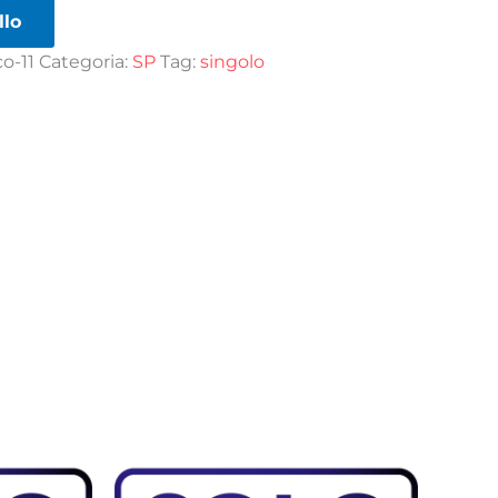
llo
o-11
Categoria:
SP
Tag:
singolo