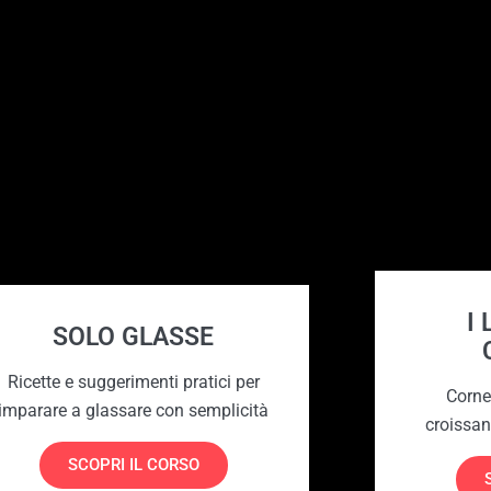
I
SOLO GLASSE
Ricette e suggerimenti pratici per
Cornet
imparare a glassare con semplicità
croissan
SCOPRI IL CORSO