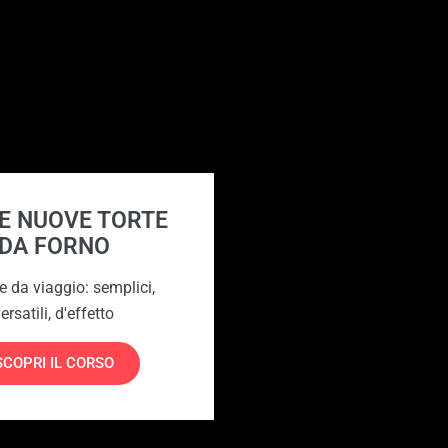
IE NUOVE TORTE
DA FORNO
te da viaggio: semplici,
ersatili, d'effetto
SCOPRI IL CORSO