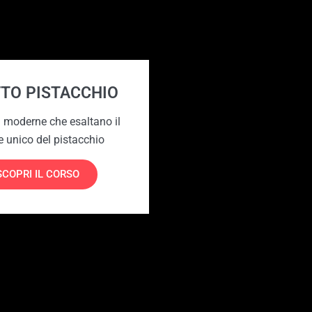
TTO PISTACCHIO
 moderne che esaltano il
e unico del pistacchio
SCOPRI IL CORSO