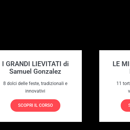
I GRANDI LIEVITATI di
LE M
Samuel Gonzalez
8 dolci delle feste, tradizionali e
11 tor
innovativi
v
SCOPRI IL CORSO