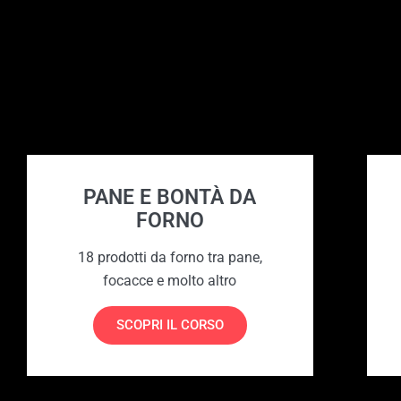
PANE E BONTÀ DA
FORNO
18 prodotti da forno tra pane,
focacce e molto altro
SCOPRI IL CORSO