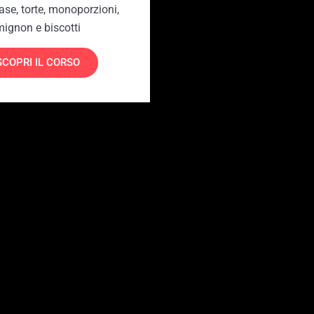
ase, torte, monoporzioni,
mignon e biscotti
SCOPRI IL CORSO