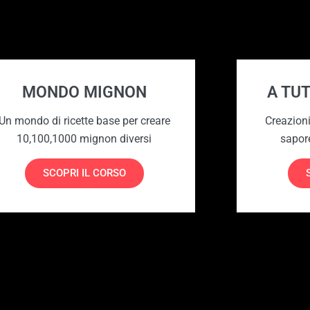
MONDO MIGNON
A TU
Un mondo di ricette base per creare
Creazioni
10,100,1000 mignon diversi
sapor
SCOPRI IL CORSO