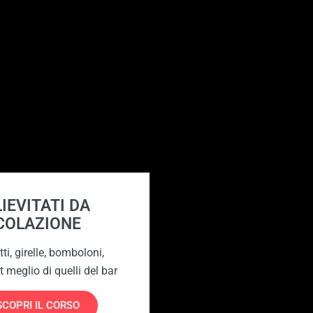
 LIEVITATI DA
COLAZIONE
ti, girelle, bomboloni,
t meglio di quelli del bar
SCOPRI IL CORSO