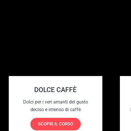
DOLCE CAFFÈ
Dolci per i veri amanti del gusto
deciso e intenso di caffè
SCOPRI IL CORSO